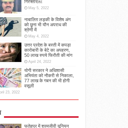
गिरफ्तार￼
May 5, 2022
नाबालिग़ लड़की के विशेष अंग
को छूना भी यौन अपराध की
श्रेणी में
May 4, 2022
उत्तर प्रदेश के बस्ती में कपड़ा
कारोबारी के बेटे का अपहरण,
50 लाख रुपये फिरौती की मांग
April 24, 2022
योगी सरकार ने अधिशासी
अभियंता को नौकरी से निकाला,
77 लाख के गबन की भी होगी
वसूली
ril 23, 2022
य
फतेहपुर में श्रमजीवी यूनियन