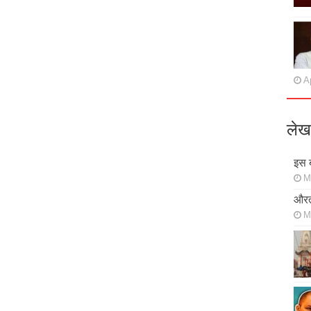
Ap
लेख
इस ब
M
औरत
M