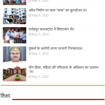
May 8, 2022
अवैध निर्माण पर चला “बाबा” का बुलडोजर ￼
May 8, 2022
फतेहपुर कलक्ट्रेट में शिष्टाचार भेंट
May 6, 2022
दुष्कर्म के आरोपी थाना प्रभारी गिरफ्तार￼
May 5, 2022
यौन हिंसा, महिला की पवित्रता के अधिकार का उलंघन
￼
May 5, 2022
शिक्षा