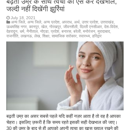
बढ़ती उम्र के साथ त्वचा की ऐसे करें देखभाल,
जल्दी नहीं दिखेंगी झुर्रियां
July 18, 2021
अन्य जिले
,
अन्य जिले
,
अन्य प्रदेश
,
अपराध
,
अर्थ
,
उत्तर प्रदेश
,
उत्तराखंड
,
ऊधमसिंह नगर
,
कानपुर
,
खेल
,
गोरखपुर
,
जीवनशैली
,
दिल्ली एनसीआर
,
देश-विदेश
,
देहरादून
,
धर्म
,
नैनीताल
,
नोएडा
,
प्रदेश
,
बनारस
,
बरेली
,
मनोरंजन
,
मुरादाबाद
,
राजनीति
,
लखनऊ
,
लेख
,
शिक्षा
,
सामाजिक सरोकार
,
स्वास्थ्य
,
हरिद्वार
बढ़ती उम्र का असर सबसे पहले यदि कहीं नज़र आता है तो वह है आपका
चेहरा। इसलिए ज़रूरी है कि समय रहते इसकी सही देखभाल की जाए।
30 की उम्र के बाद से ही आपको अपनी त्वचा का खास ख्याल रखने की