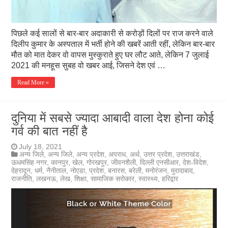
पिछले कई सालों से बार-बार अदाकारी से करोड़ों दिलों पर राज करने वाले
दिलीप कुमार के अस्पताल में भर्ती होने की खबरें आती रहीं, लेकिन बार-बार
मौत को मात देकर वो वापस मुस्कुराते हुए घर लौट आते, लेकिन 7 जुलाई
2021 की मनहूस सुबह वो खबर आई, जिसने देश एवं …
Read More »
दुनिया में सबसे ज्यादा आबादी वाला देश होना कोई
गर्व की बात नहीं है
July 18, 2021
अन्य जिले
,
अन्य जिले
,
अन्य प्रदेश
,
अपराध
,
अर्थ
,
उत्तर प्रदेश
,
उत्तराखंड
,
ऊधमसिंह नगर
,
कानपुर
,
खेल
,
गोरखपुर
,
जीवनशैली
,
दिल्ली एनसीआर
,
देश-विदेश
,
देहरादून
,
धर्म
,
नैनीताल
,
नोएडा
,
प्रदेश
,
बनारस
,
बरेली
,
मनोरंजन
,
मुरादाबाद
,
राजनीति
,
लखनऊ
,
लेख
,
शिक्षा
,
सामाजिक सरोकार
,
स्वास्थ्य
,
हरिद्वार