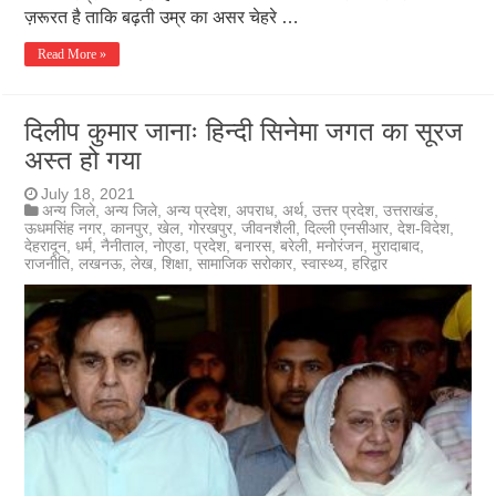
ज़रूरत है ताकि बढ़ती उम्र का असर चेहरे …
Read More »
दिलीप कुमार जानाः हिन्दी सिनेमा जगत का सूरज
अस्त हो गया
July 18, 2021
अन्य जिले
,
अन्य जिले
,
अन्य प्रदेश
,
अपराध
,
अर्थ
,
उत्तर प्रदेश
,
उत्तराखंड
,
ऊधमसिंह नगर
,
कानपुर
,
खेल
,
गोरखपुर
,
जीवनशैली
,
दिल्ली एनसीआर
,
देश-विदेश
,
देहरादून
,
धर्म
,
नैनीताल
,
नोएडा
,
प्रदेश
,
बनारस
,
बरेली
,
मनोरंजन
,
मुरादाबाद
,
राजनीति
,
लखनऊ
,
लेख
,
शिक्षा
,
सामाजिक सरोकार
,
स्वास्थ्य
,
हरिद्वार