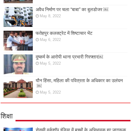
अवैध निर्माण पर चला “बाबा” का बुलडोजर ￼
May 8, 2022
फतेहपुर कलक्ट्रेट में शिष्टाचार भेंट
May 6, 2022
दुष्कर्म के आरोपी थाना प्रभारी गिरफ्तार￼
May 5, 2022
यौन हिंसा, महिला की पवित्रता के अधिकार का उलंघन
￼
May 5, 2022
शिक्षा
सेसमी वर्कशॉप इंडिया में बच्चों के अभिभावक हुए जागरूक