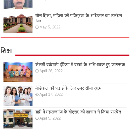
यौन हिंसा, महिला की पवित्रता के अधिकार का उलंघन
￼
May 5, 2022
शिक्षा
सेसमी वर्कशॉप इंडिया में बच्चों के अभिभावक हुए जागरूक
April 26, 2022
मेडिकल की पढ़ाई के लिए उम्र सीमा ख़त्म
April 17, 2022
यूपी में महराजगंज के बीएसए को शासन ने किया सस्पेंड
April 5, 2022