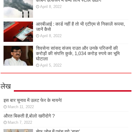
कार्बन उत्सर्जन में कमी लाये स्टील उद्योग
April 8, 2022
आरबीआई : कार्ड नहीं है तो भी एटीएम से निकालें रूपया,
जानें कैसे
April 8, 2022
शिवसेना सांसद संजय राउत और उनके परिजनों की
करोड़ों की संपत्ति कुर्क, 1,034 करोड़ रुपये का भूमि
घोटाला
April 5, 2022
लेख
इस बार चुनाव में उलट फेर के मायने!
March 11, 2022
औरत बिकती है,बोलो खरीदोगे ?
March 7, 2022
सेफ जोन में पहुंच गये ‘बाबा’