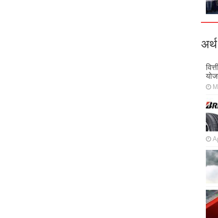
अर्थ
वित्
योज
M
Ap