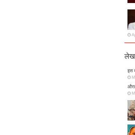
Ap
लेख
इस ब
M
औरत
M