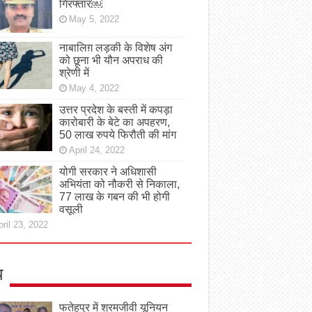
गिरफ्तार￼
May 5, 2022
नाबालिग़ लड़की के विशेष अंग
को छूना भी यौन अपराध की
श्रेणी में
May 4, 2022
उत्तर प्रदेश के बस्ती में कपड़ा
कारोबारी के बेटे का अपहरण,
50 लाख रुपये फिरौती की मांग
April 24, 2022
योगी सरकार ने अधिशासी
अभियंता को नौकरी से निकाला,
77 लाख के गबन की भी होगी
वसूली
ril 23, 2022
य
फतेहपुर में श्रमजीवी यूनियन