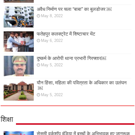
अवैध निर्माण पर चला “बाबा” का बुलडोजर ￼
May 8, 2022
फतेहपुर कलक्ट्रेट में शिष्टाचार भेंट
May 6, 2022
दुष्कर्म के आरोपी थाना प्रभारी गिरफ्तार￼
May 5, 2022
यौन हिंसा, महिला की पवित्रता के अधिकार का उलंघन
￼
May 5, 2022
शिक्षा
सेसमी वर्कशॉप इंडिया में बच्चों के अभिभावक हुए जागरूक