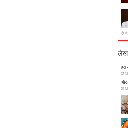
Ap
लेख
इस ब
M
औरत
M