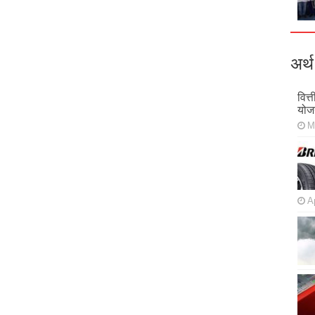
अर्थ
वित्
योज
M
Ap