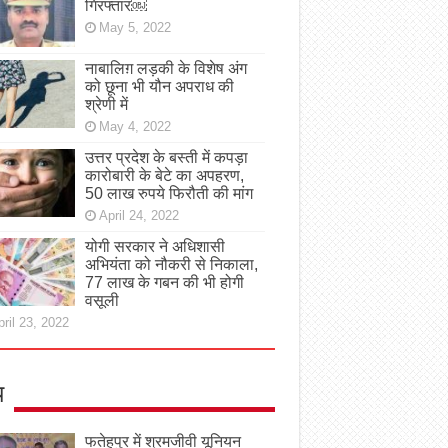
गिरफ्तार￼
May 5, 2022
नाबालिग़ लड़की के विशेष अंग
को छूना भी यौन अपराध की
श्रेणी में
May 4, 2022
उत्तर प्रदेश के बस्ती में कपड़ा
कारोबारी के बेटे का अपहरण,
50 लाख रुपये फिरौती की मांग
April 24, 2022
योगी सरकार ने अधिशासी
अभियंता को नौकरी से निकाला,
77 लाख के गबन की भी होगी
वसूली
ril 23, 2022
य
फतेहपुर में श्रमजीवी यूनियन