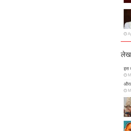
Ap
लेख
इस ब
M
औरत
M