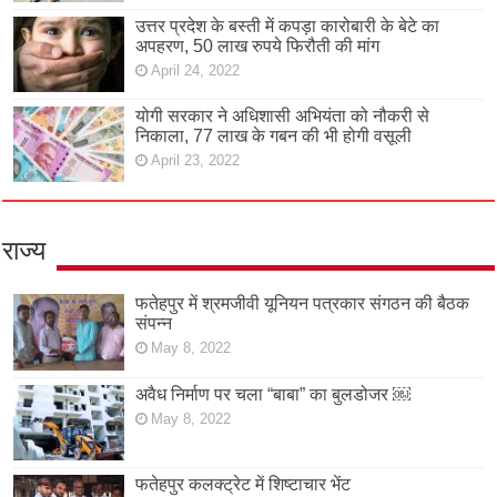
उत्तर प्रदेश के बस्ती में कपड़ा कारोबारी के बेटे का
अपहरण, 50 लाख रुपये फिरौती की मांग
April 24, 2022
योगी सरकार ने अधिशासी अभियंता को नौकरी से
निकाला, 77 लाख के गबन की भी होगी वसूली
April 23, 2022
राज्य
फतेहपुर में श्रमजीवी यूनियन पत्रकार संगठन की बैठक
संपन्न
May 8, 2022
अवैध निर्माण पर चला “बाबा” का बुलडोजर ￼
May 8, 2022
फतेहपुर कलक्ट्रेट में शिष्टाचार भेंट