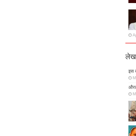
Ap
लेख
इस ब
M
औरत
M