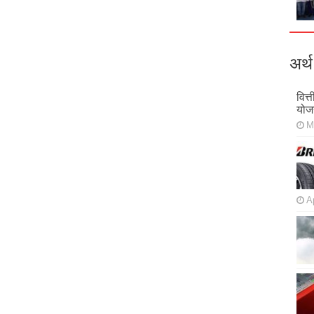
अर्थ
वित्
योज
M
Ap