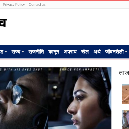
Privacy Policy
Contact us
ंड
राज्य
राजनीति
कानून
अपराध
खेल
अर्थ
जीवनशैली
ताज