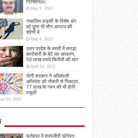
गिरफ्तार￼
May 5, 2022
नाबालिग़ लड़की के विशेष अंग
को छूना भी यौन अपराध की
श्रेणी में
May 4, 2022
उत्तर प्रदेश के बस्ती में कपड़ा
कारोबारी के बेटे का अपहरण,
50 लाख रुपये फिरौती की मांग
April 24, 2022
योगी सरकार ने अधिशासी
अभियंता को नौकरी से निकाला,
77 लाख के गबन की भी होगी
वसूली
ril 23, 2022
य
फतेहपुर में श्रमजीवी यूनियन