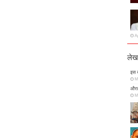
Ap
लेख
इस ब
M
औरत
M