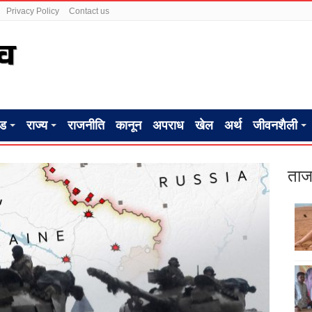
Privacy Policy
Contact us
ंड
राज्य
राजनीति
कानून
अपराध
खेल
अर्थ
जीवनशैली
ताज