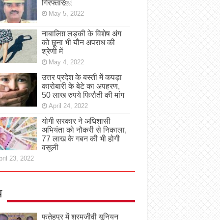
गिरफ्तार￼
May 5, 2022
नाबालिग़ लड़की के विशेष अंग
को छूना भी यौन अपराध की
श्रेणी में
May 4, 2022
उत्तर प्रदेश के बस्ती में कपड़ा
कारोबारी के बेटे का अपहरण,
50 लाख रुपये फिरौती की मांग
April 24, 2022
योगी सरकार ने अधिशासी
अभियंता को नौकरी से निकाला,
77 लाख के गबन की भी होगी
वसूली
ril 23, 2022
य
फतेहपुर में श्रमजीवी यूनियन