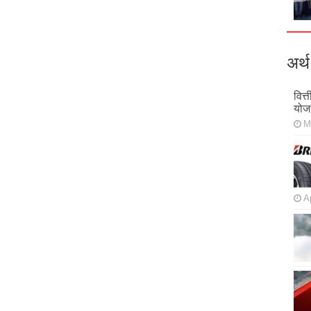
अर्थ
वित्
योज
M
Ap