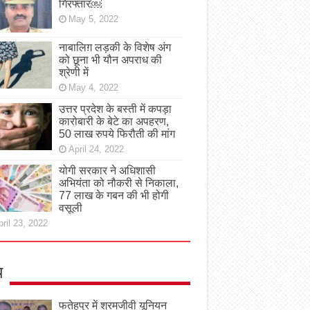
गिरफ्तार￼
May 5, 2022
नाबालिग़ लड़की के विशेष अंग
को छूना भी यौन अपराध की
श्रेणी में
May 4, 2022
उत्तर प्रदेश के बस्ती में कपड़ा
कारोबारी के बेटे का अपहरण,
50 लाख रुपये फिरौती की मांग
April 24, 2022
योगी सरकार ने अधिशासी
अभियंता को नौकरी से निकाला,
77 लाख के गबन की भी होगी
वसूली
ril 23, 2022
य
फतेहपुर में श्रमजीवी यूनियन