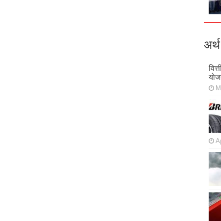
अर्थ
वित्
योज
M
Ap