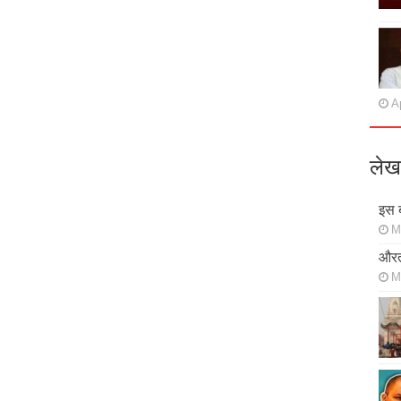
Ap
लेख
इस ब
M
औरत
M