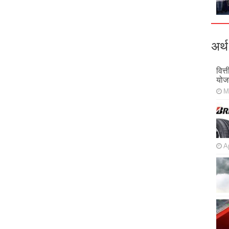
अर्थ
वित्
योज
M
Ap