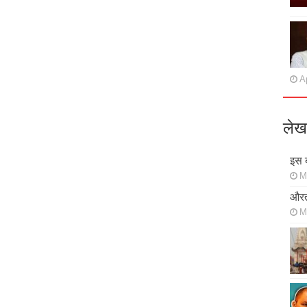
Ap
लेख
इस ब
M
औरत
M