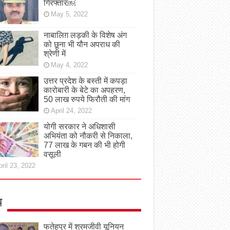
गिरफ्तार￼
May 5, 2022
नाबालिग़ लड़की के विशेष अंग
को छूना भी यौन अपराध की
श्रेणी में
May 4, 2022
उत्तर प्रदेश के बस्ती में कपड़ा
कारोबारी के बेटे का अपहरण,
50 लाख रुपये फिरौती की मांग
April 24, 2022
योगी सरकार ने अधिशासी
अभियंता को नौकरी से निकाला,
77 लाख के गबन की भी होगी
वसूली
ril 23, 2022
य
फतेहपुर में श्रमजीवी यूनियन