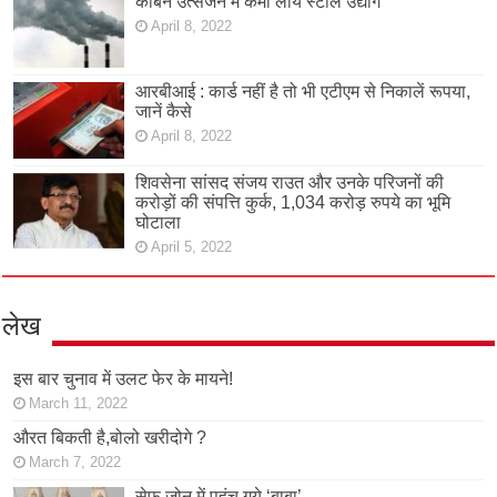
कार्बन उत्सर्जन में कमी लाये स्टील उद्योग
April 8, 2022
आरबीआई : कार्ड नहीं है तो भी एटीएम से निकालें रूपया,
जानें कैसे
April 8, 2022
शिवसेना सांसद संजय राउत और उनके परिजनों की
करोड़ों की संपत्ति कुर्क, 1,034 करोड़ रुपये का भूमि
घोटाला
April 5, 2022
लेख
इस बार चुनाव में उलट फेर के मायने!
March 11, 2022
औरत बिकती है,बोलो खरीदोगे ?
March 7, 2022
सेफ जोन में पहुंच गये ‘बाबा’