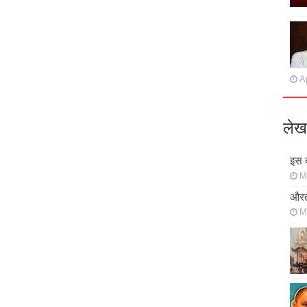
Ap
लेख
इस ब
M
औरत
M