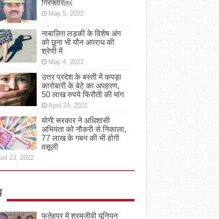
गिरफ्तार￼
May 5, 2022
नाबालिग़ लड़की के विशेष अंग
को छूना भी यौन अपराध की
श्रेणी में
May 4, 2022
उत्तर प्रदेश के बस्ती में कपड़ा
कारोबारी के बेटे का अपहरण,
50 लाख रुपये फिरौती की मांग
April 24, 2022
योगी सरकार ने अधिशासी
अभियंता को नौकरी से निकाला,
77 लाख के गबन की भी होगी
वसूली
ril 23, 2022
य
फतेहपुर में श्रमजीवी यूनियन