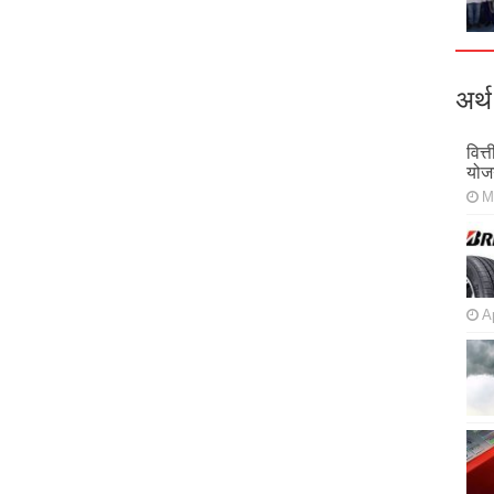
अर्थ
वित्
योज
M
Ap