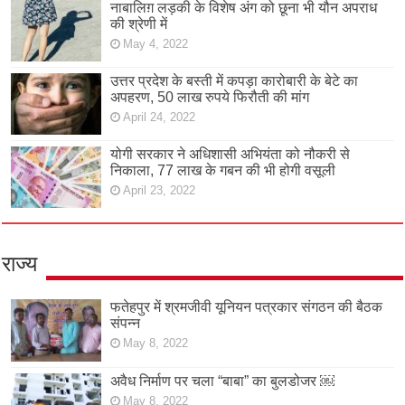
नाबालिग़ लड़की के विशेष अंग को छूना भी यौन अपराध
की श्रेणी में
May 4, 2022
उत्तर प्रदेश के बस्ती में कपड़ा कारोबारी के बेटे का
अपहरण, 50 लाख रुपये फिरौती की मांग
April 24, 2022
योगी सरकार ने अधिशासी अभियंता को नौकरी से
निकाला, 77 लाख के गबन की भी होगी वसूली
April 23, 2022
राज्य
फतेहपुर में श्रमजीवी यूनियन पत्रकार संगठन की बैठक
संपन्न
May 8, 2022
अवैध निर्माण पर चला “बाबा” का बुलडोजर ￼
May 8, 2022