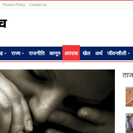
Privacy Policy
Contact us
ंड
राज्य
राजनीति
कानून
अपराध
खेल
अर्थ
जीवनशैली
ताज