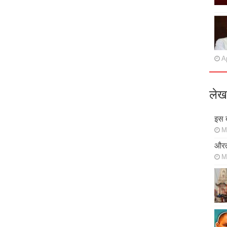
Ap
लेख
इस ब
M
औरत
M