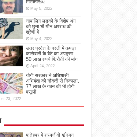
गिरफ्तार￼
May 5, 2022
नाबालिग़ लड़की के विशेष अंग
को छूना भी यौन अपराध की
श्रेणी में
May 4, 2022
उत्तर प्रदेश के बस्ती में कपड़ा
कारोबारी के बेटे का अपहरण,
50 लाख रुपये फिरौती की मांग
April 24, 2022
योगी सरकार ने अधिशासी
अभियंता को नौकरी से निकाला,
77 लाख के गबन की भी होगी
वसूली
ril 23, 2022
य
फतेहपुर में श्रमजीवी यूनियन