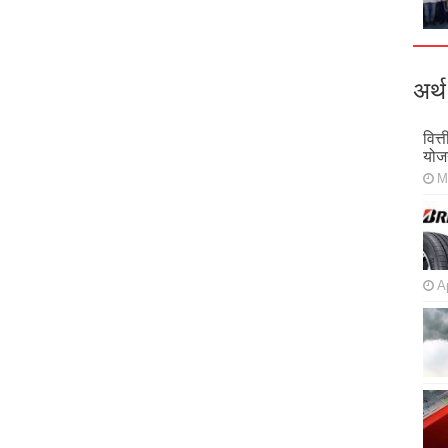
अर्थ
वित्
योज
M
Ap