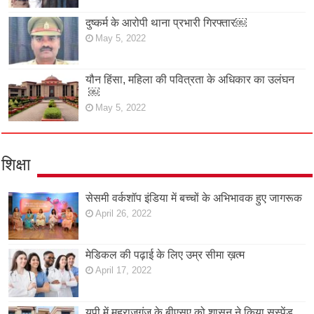
दुष्कर्म के आरोपी थाना प्रभारी गिरफ्तार￼
May 5, 2022
यौन हिंसा, महिला की पवित्रता के अधिकार का उलंघन
￼
May 5, 2022
शिक्षा
सेसमी वर्कशॉप इंडिया में बच्चों के अभिभावक हुए जागरूक
April 26, 2022
मेडिकल की पढ़ाई के लिए उम्र सीमा ख़त्म
April 17, 2022
यूपी में महराजगंज के बीएसए को शासन ने किया सस्पेंड