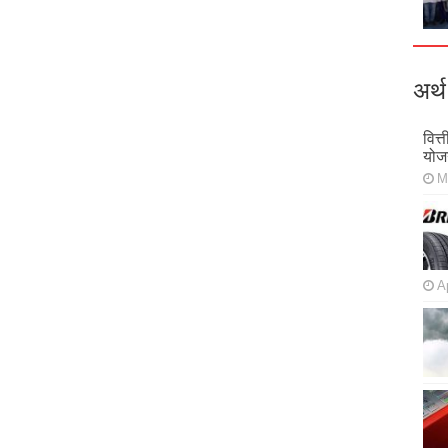
अर्थ
वित्
योज
M
Ap