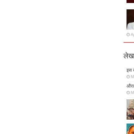
Ap
लेख
इस ब
M
औरत
M