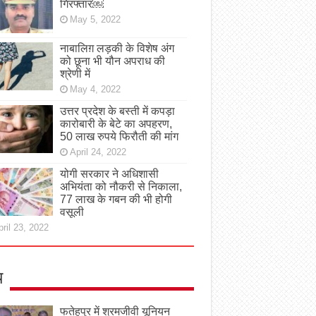
गिरफ्तार￼
May 5, 2022
नाबालिग़ लड़की के विशेष अंग
को छूना भी यौन अपराध की
श्रेणी में
May 4, 2022
उत्तर प्रदेश के बस्ती में कपड़ा
कारोबारी के बेटे का अपहरण,
50 लाख रुपये फिरौती की मांग
April 24, 2022
योगी सरकार ने अधिशासी
अभियंता को नौकरी से निकाला,
77 लाख के गबन की भी होगी
वसूली
ril 23, 2022
य
फतेहपुर में श्रमजीवी यूनियन