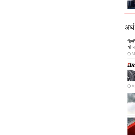
अर्थ
वित्
योज
M
Ap