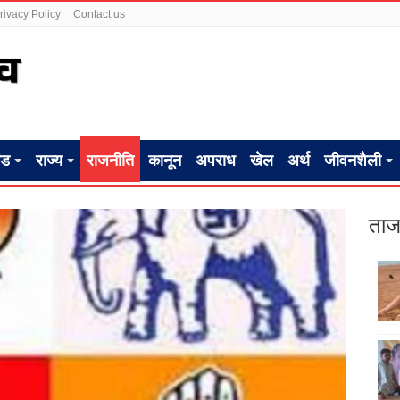
rivacy Policy
Contact us
ंड
राज्य
राजनीति
कानून
अपराध
खेल
अर्थ
जीवनशैली
ताज