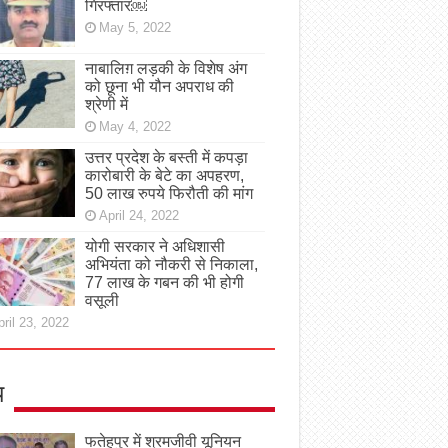
गिरफ्तार￼
May 5, 2022
नाबालिग़ लड़की के विशेष अंग
को छूना भी यौन अपराध की
श्रेणी में
May 4, 2022
उत्तर प्रदेश के बस्ती में कपड़ा
कारोबारी के बेटे का अपहरण,
50 लाख रुपये फिरौती की मांग
April 24, 2022
योगी सरकार ने अधिशासी
अभियंता को नौकरी से निकाला,
77 लाख के गबन की भी होगी
वसूली
ril 23, 2022
य
फतेहपुर में श्रमजीवी यूनियन