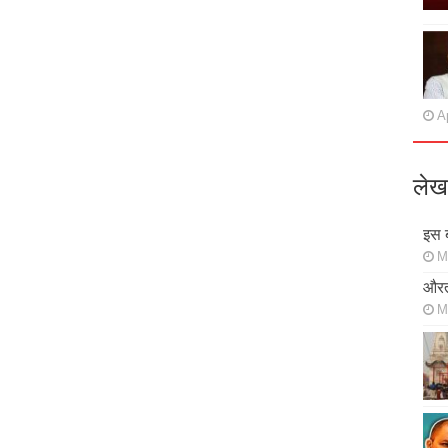
Ap
लेख
इस ब
M
औरत
M