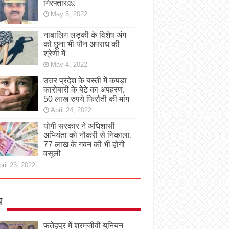
गिरफ्तार￼
May 5, 2022
नाबालिग़ लड़की के विशेष अंग
को छूना भी यौन अपराध की
श्रेणी में
May 4, 2022
उत्तर प्रदेश के बस्ती में कपड़ा
कारोबारी के बेटे का अपहरण,
50 लाख रुपये फिरौती की मांग
April 24, 2022
योगी सरकार ने अधिशासी
अभियंता को नौकरी से निकाला,
77 लाख के गबन की भी होगी
वसूली
ril 23, 2022
य
फतेहपुर में श्रमजीवी यूनियन