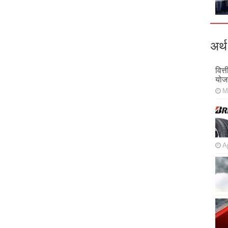
अर्थ
वित्
योज
M
Ap