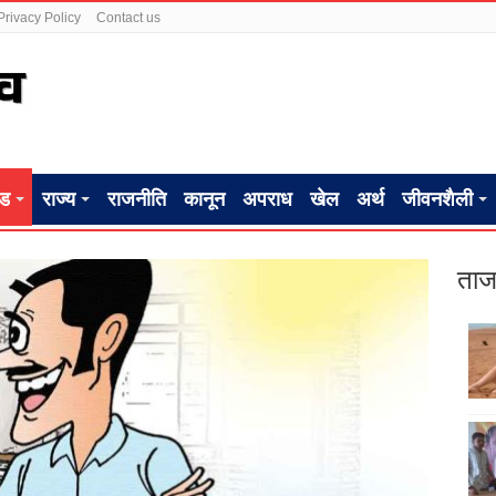
Privacy Policy
Contact us
ंड
राज्य
राजनीति
कानून
अपराध
खेल
अर्थ
जीवनशैली
ताज