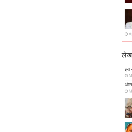
Ap
लेख
इस ब
M
औरत
M