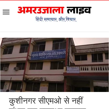
कुशीनगर सीएमओ से नहीं