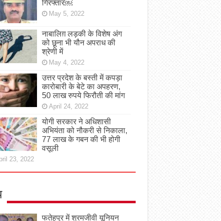
गिरफ्तार￼
May 5, 2022
नाबालिग़ लड़की के विशेष अंग
को छूना भी यौन अपराध की
श्रेणी में
May 4, 2022
उत्तर प्रदेश के बस्ती में कपड़ा
कारोबारी के बेटे का अपहरण,
50 लाख रुपये फिरौती की मांग
April 24, 2022
योगी सरकार ने अधिशासी
अभियंता को नौकरी से निकाला,
77 लाख के गबन की भी होगी
वसूली
ril 23, 2022
य
फतेहपुर में श्रमजीवी यूनियन