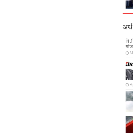
अर्थ
वित्
योज
M
Ap