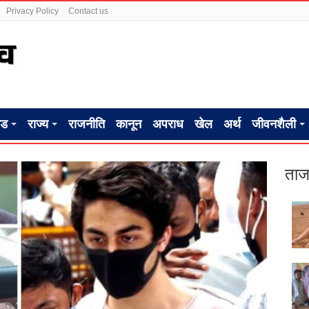
Privacy Policy
Contact us
ंड
राज्य
राजनीति
कानून
अपराध
खेल
अर्थ
जीवनशैली
ताज