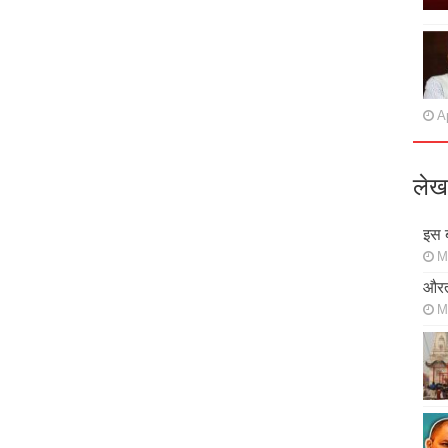
Ap
लेख
इस ब
M
औरत
M