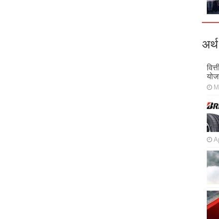
अर्थ
वित्
योज
M
Ap