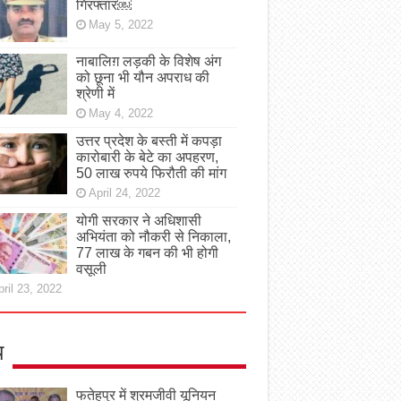
गिरफ्तार￼
May 5, 2022
नाबालिग़ लड़की के विशेष अंग
को छूना भी यौन अपराध की
श्रेणी में
May 4, 2022
उत्तर प्रदेश के बस्ती में कपड़ा
कारोबारी के बेटे का अपहरण,
50 लाख रुपये फिरौती की मांग
April 24, 2022
योगी सरकार ने अधिशासी
अभियंता को नौकरी से निकाला,
77 लाख के गबन की भी होगी
वसूली
ril 23, 2022
य
फतेहपुर में श्रमजीवी यूनियन