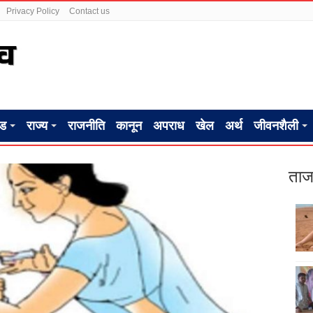
Privacy Policy
Contact us
ंड
राज्य
राजनीति
कानून
अपराध
खेल
अर्थ
जीवनशैली
ताज