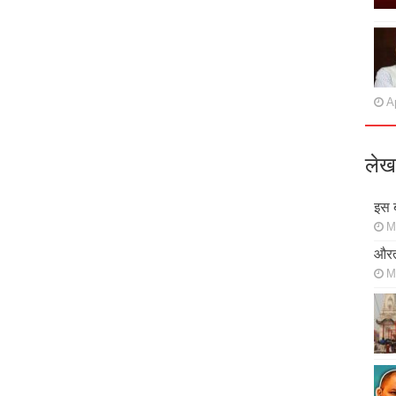
Ap
लेख
इस ब
M
औरत
M